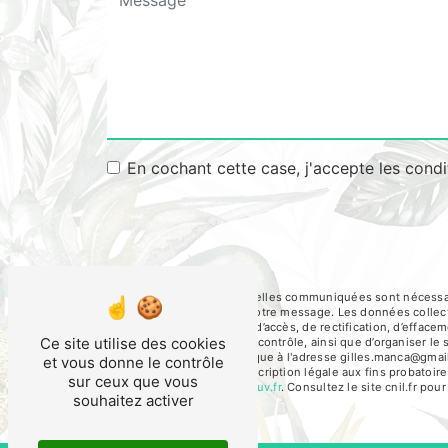
En cochant cette case, j'accepte les condi
** Les données personnelles communiquées sont nécessaires 
seul but de répondre à votre message. Les données collec
Vous disposez de droits d’accès, de rectification, d’effacem
Ce site utilise des cookies
auprès d’une autorité de contrôle, ainsi que d’organiser 
ou par courrier électronique à l'adresse gilles.manca@gmai
et vous donne le contrôle
pendant la durée de prescription légale aux fins probatoire
sur ceux que vous
cette adresse:
Bloctel.gouv.fr
. Consultez le site cnil.fr pou
souhaitez activer