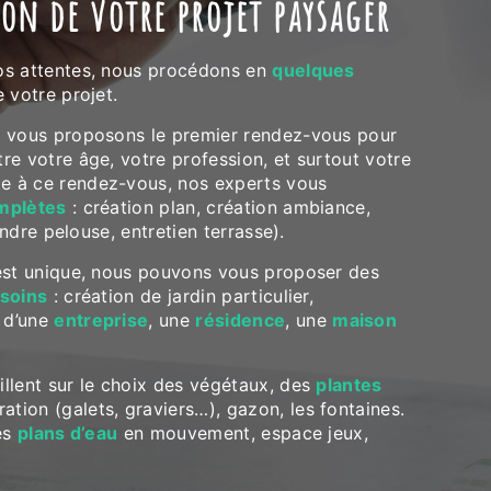
ion de votre projet paysager
os attentes, nous procédons en
quelques
 votre projet.
s vous proposons le premier rendez-vous pour
re votre âge, votre profession, et surtout votre
ite à ce rendez-vous, nos experts vous
mplètes
: création plan, création ambiance,
ondre pelouse, entretien terrasse).
est unique, nous pouvons vous proposer des
soins
: création de jardin particulier,
 d’une
entreprise
, une
résidence
, une
maison
llent sur le choix des végétaux, des
plantes
ration (galets, graviers…), gazon, les fontaines.
es
plans d’eau
en mouvement, espace jeux,