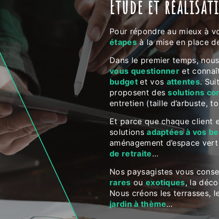
Étude et réalisat
Pour répondre au mieux à v
étapes
à la mise en place de
Dans le premier temps, nou
vous questionner
et connaît
budget
et vos
attentes
. Su
proposent des
solutions co
entretien (taille d’arbuste, t
Et parce que chaque client 
solutions
adaptées à vos be
aménagement d’espace vert
de retraite
…
Nos paysagistes vous consei
rares
ou
exotiques
, la déco
Nous créons les terrasses, l
jardin à thème
…