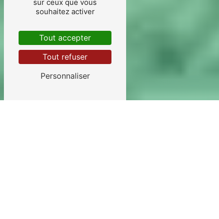
sur ceux que vous
souhaitez activer
Tout accepter
Tout refuser
Personnaliser
Paysagistes qualifiés à Colombes
Paysagistes
qualifiés
et
expérimentés
à
Colombes, nous mettons notre savoir-faire au
service de vos projets. En activité
depuis 1985
,